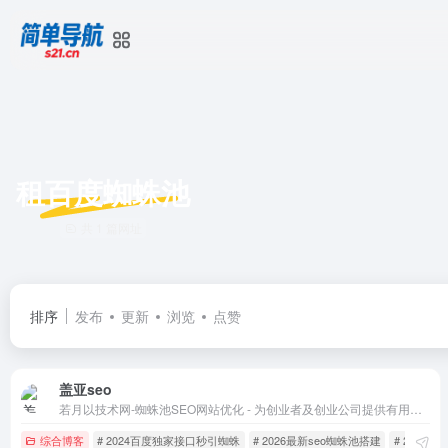
租百度蜘蛛池
共 1 篇网址
排序
发布
更新
浏览
点赞
盖亚seo
若月以技术网-蜘蛛池SEO网站优化 - 为创业者及创业公司提供有用的、实用的线上产品。
综合博客
# 2024百度独家接口秒引蜘蛛
# 2026最新seo蜘蛛池搭建
# 2026蜘