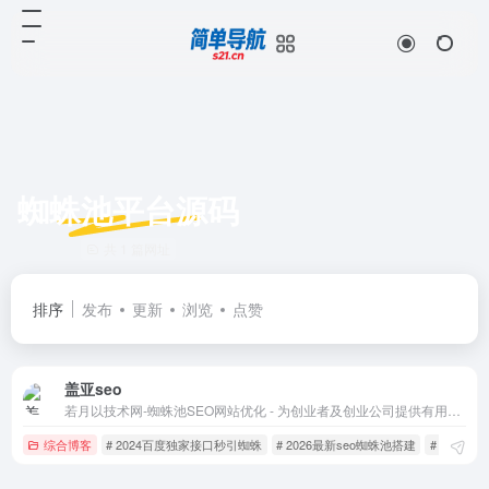
蜘蛛池平台源码
共 1 篇网址
排序
发布
更新
浏览
点赞
盖亚seo
若月以技术网-蜘蛛池SEO网站优化 - 为创业者及创业公司提供有用的、实用的线上产品。
综合博客
# 2024百度独家接口秒引蜘蛛
# 2026最新seo蜘蛛池搭建
# 2026蜘