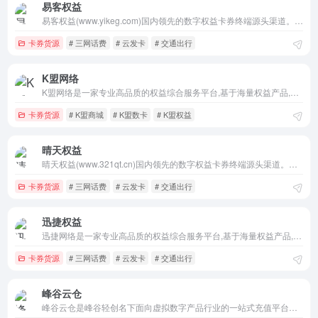
易客权益
易客权益(www.yikeg.com)国内领先的数字权益卡券终端源头渠道。经营业务覆盖了视频会员、生活服务、游戏道具、文娱会员、食品生鲜、知识教育、兑换卷卡、音乐会员、阅读教育、游戏加速器、生活票务、游戏点卡、会员业务等所有虚拟类产品，我们致力于打造打造全国最受尊敬的数字产业服务平台！
卡券货源
# 三网话费
# 云发卡
# 交通出行
K盟网络
K盟网络是一家专业高品质的权益综合服务平台,基于海量权益产品,专业团队为企业提供数字权益会员充值服务,赋能品牌营销,帮助您足不出户轻松实现高品质收益,平台主营福利商超卡、美食餐饮、游戏点卡、腾讯会员、影音会员、交通出行、权益卡券批发等商品,支持卡卡云、卡速售、阿奇索、卡易信、淘小蜜、直客、亿乐、小储
卡券货源
# K盟商城
# K盟数卡
# K盟权益
晴天权益
晴天权益(www.321qt.cn)国内领先的数字权益卡券终端源头渠道。经营业务覆盖了视频会员、生活服务、游戏道具、文娱会员、食品生鲜、知识教育、兑换卷卡、音乐会员、阅读教育、游戏加速器、生活票务、游戏点卡、会员业务等所有虚拟类产品，我们致力于打造打造全国最受尊敬的数字产业服务平台！
卡券货源
# 三网话费
# 云发卡
# 交通出行
迅捷权益
迅捷网络是一家专业高品质的权益综合服务平台,基于海量权益产品,专业团队为企业提供数字权益会员充值服务,赋能品牌营销,帮助您足不出户轻松实现高品质收益,平台主营福利商超卡、美食餐饮、游戏点卡、腾讯会员、影音会员、交通出行、权益卡券批发等商品,支持卡卡云、卡速售、阿奇索、卡易信、淘小蜜、直客、亿乐、小储
卡券货源
# 三网话费
# 云发卡
# 交通出行
峰谷云仓
峰谷云仓是峰谷轻创名下面向虚拟数字产品行业的一站式充值平台。致力于卡券渠道，专供闲鱼虚拟会员充值类目，经营业务覆盖了，视频会员、生活服务、游戏道具、文娱会员、美食餐饮、知识教育、兑换卷卡、音乐会员、阅读教育、游戏加速器、生活票务、游戏点卡、会员业务等所有虚拟类产品，我们致力于打造全国最受尊敬的数字产