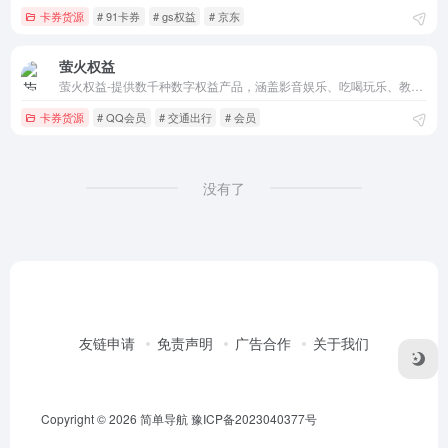
卡券货源
# 91卡券
# gs权益
# 京东
萤火权益
萤火权益-提供数千种数字权益产品，涵盖影音娱乐、吃喝玩乐、教育阅读、交通出行、阅读办公、通讯服务、生活服务、卡密卡劵、24小时自动充值秒到、官方正规一手货源，已对接3000余款主流数字权益商品。
卡券货源
# QQ会员
# 交通出行
# 会员
没有了
友链申请
免责声明
广告合作
关于我们
Copyright © 2026
简单导航
豫ICP备2023040377号