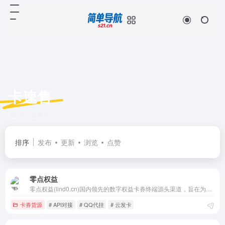
卡速售
共 7 篇网址
排序
发布
更新
浏览
点赞
零点权益
零点权益(lind0.cn)国内领先的数字权益卡券终端源头渠道，旨在为广大网友提供最低价的会员,解决您的官方购买价格昂贵问题。提供各大影视会员、电视会员、网盘会员、音乐会员、美团会员,饿了么会员,滴滴快车优惠券、话费充值、QQ代挂、餐饮代购等3000+款虚拟商品。官方正规渠道，24小时自动充值秒到，
卡券货源
# API对接
# QQ代挂
# 云发卡