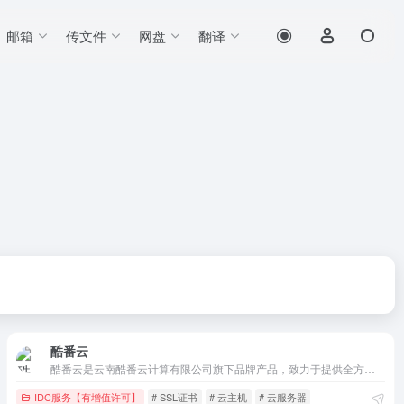
邮箱
传文件
网盘
翻译
酷番云
酷番云是云南酷番云计算有限公司旗下品牌产品，致力于提供全方位云计算解决方案，高防服务器、裸金属服务器租用、EdgeScdn安全加速等，为用户提供可信赖的企业级公有云服务。
IDC服务【有增值许可】
# SSL证书
# 云主机
# 云服务器