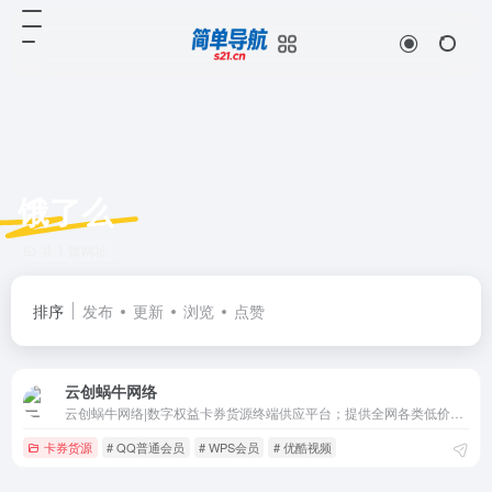
饿了么
共 1 篇网址
排序
发布
更新
浏览
点赞
云创蜗牛网络
云创蜗牛网络|数字权益卡券货源终端供应平台；提供全网各类低价影视会员_视频会员_购物礼品卡_美食饮品券_话费电费_加油卡电影票等虚拟业务购买充值|一手渠道货源-批发代理平台网站sup供货,api对接
卡券货源
# QQ普通会员
# WPS会员
# 优酷视频