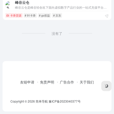
峰谷云仓
峰谷云仓是峰谷轻创名下面向虚拟数字产品行业的一站式充值平台。致力于卡券渠道，专供闲鱼虚拟会员充值类目，经营业务覆盖了，视频会员、生活服务、游戏道具、文娱会员、美食餐饮、知识教育、兑换卷卡、音乐会员、阅读教育、游戏加速器、生活票务、游戏点卡、会员业务等所有虚拟类产品，我们致力于打造全国最受尊敬的数字产
卡券货源
# 91卡券
# gs权益
# 京东
没有了
友链申请
免责声明
广告合作
关于我们
Copyright © 2026
简单导航
豫ICP备2023040377号