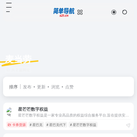
麦当劳
共 2 篇网址
排序
发布
更新
浏览
点赞
星芒芒数字权益
星芒芒数字权益是一家专业高品质的权益综合服务平台,旨在提供安全、高效、便捷的生活方式,帮助您足不出户轻松实现高品质收益,主营餐饮代下、视频会员、美食饮品、购物礼品卡、积分、加油卡等多种权益服务。
卡券货源
# 星巴克
# 星巴克代下
# 星芒芒数字权益