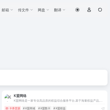
邮箱
传文件
网盘
翻译
K盟网络
K盟网络是一家专业高品质的权益综合服务平台,基于海量权益产品,专业团队为企业提供数字权益会员充值服务,赋能品牌营销,帮助您足不出户轻松实现高品质收益,平台主营福利商超卡、美食餐饮、游戏点卡、腾讯会员、影音会员、交通出行、权益卡券批发等商品,支持卡卡云、卡速售、阿奇索、卡易信、淘小蜜、直客、亿乐、小储
卡券货源
# K盟商城
# K盟数卡
# K盟权益