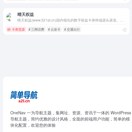
晴天权益
晴天权益(www.321qt.cn)国内领先的数字权益卡券终端源头渠道。经营业务覆盖了视频会员、生活服务、游戏道具、文娱会员、食品生鲜、知识教育、兑换卷卡、音乐会员、阅读教育、游戏加速器、生活票务、游戏点卡、会员业务等所有虚拟类产品，我们致力于打造打造全国最受尊敬的数字产业服务平台！
卡券货源
# 三网话费
# 云发卡
# 交通出行
OneNav 一为导航主题，集网址、资源、资讯于一体的 WordPress
导航主题，简约优雅的设计风格，全面的前端用户功能，简单的模
块化配置，欢迎您的体验