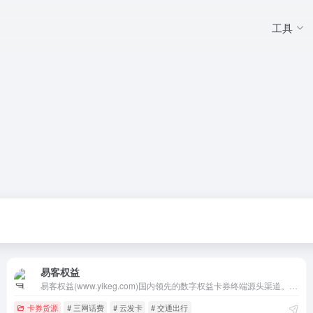
工具
易客权益
易客权益(www.yikeg.com)国内领先的数字权益卡券终端源头渠道。经营业务覆盖了视频会员、生活服务、游戏道具、文娱会员、食品生鲜、知识教育、兑换卷卡、音乐会员、阅读教育、游戏加速器、生活票务、游戏点卡、会员业务等所有虚拟类产品，我们致力于打造打造全国最受尊敬的数字产业服务平台！
卡券货源
# 三网话费
# 云发卡
# 交通出行