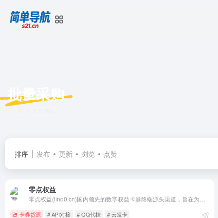
批量采购
共 5 篇网址
排序
发布
更新
浏览
点赞
零点权益
零点权益(lind0.cn)国内领先的数字权益卡券终端源头渠道，旨在为广大网友提供最低价的会员,解决您的官方购买价格昂贵问题。提供各大影视会员、电视会员、网盘会员、音乐会员、美团会员,饿了么会员,滴滴快车优惠券、话费充值、QQ代挂、餐饮代购等3000+款虚拟商品。官方正规渠道，24小时自动充值秒到，
卡券货源
# API对接
# QQ代挂
# 云发卡