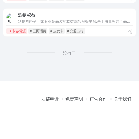
迅捷权益
迅捷网络是一家专业高品质的权益综合服务平台,基于海量权益产品,专业团队为企业提供数字权益会员充值服务,赋能品牌营销,帮助您足不出户轻松实现高品质收益,平台主营福利商超卡、美食餐饮、游戏点卡、腾讯会员、影音会员、交通出行、权益卡券批发等商品,支持卡卡云、卡速售、阿奇索、卡易信、淘小蜜、直客、亿乐、小储
卡券货源
# 三网话费
# 云发卡
# 交通出行
没有了
友链申请
免责声明
广告合作
关于我们