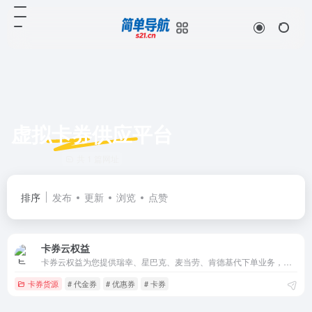
虚拟卡券供应平台
共 1 篇网址
排序
发布
更新
浏览
点赞
卡券云权益
卡券云权益为您提供瑞幸、星巴克、麦当劳、肯德基代下单业务，供各类折扣代金券与礼品卡，京东e卡、沃尔玛、永辉超市卡、大润发优鲜、肯德基、必胜客、星巴克、百果园代金券。 提供卡密、直充、代充发货方式，便捷买卡，就来卡券云权益！让您轻松省钱，享受更多优惠！
卡券货源
# 代金券
# 优惠券
# 卡券