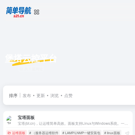
堡塔云控平台
共 1 篇网址
排序
发布
更新
浏览
点赞
宝塔面板
宝塔(bt.cn)，让运维简单高效。面板支持Linux与Windows系统。一键配置：LAMP/LNMP、网站、数据库、FTP、SSL，通过Web端轻松管理服务器。
运维面板
# （服务器运维软件
# LAMP/LNMP一键安装包
# linux面板