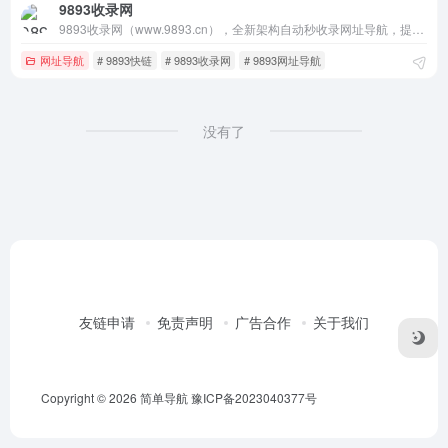
9893收录网
9893收录网（www.9893.cn），全新架构自动秒收录网址导航，提供网站网址收录服务，如音乐、小说、NBA、财经、购物、视频、软件及热门游戏网址大全，帮助广大站长轻松推广网站，增加网站流量。
网址导航
# 9893快链
# 9893收录网
# 9893网址导航
没有了
友链申请
免责声明
广告合作
关于我们
Copyright © 2026
简单导航
豫ICP备2023040377号