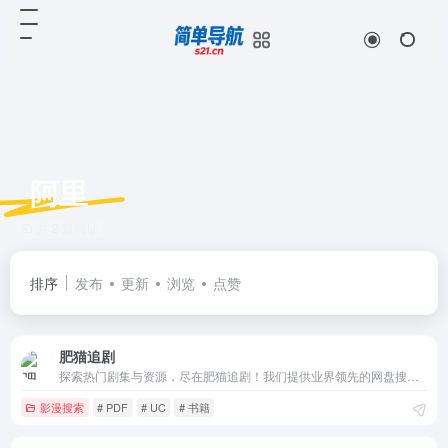
阿里
共 2 篇网址
排序
发布
更新
浏览
点赞
肥猫追剧
探索热门剧集与资源，尽在肥猫追剧！我们提供业界领先的网盘搜索服务，一站式满足您的各类资源需求。无论是考研资料、最新影视、动漫全集、高清视频、精选图书、实用软件还是各类文档，热剧搜索都能为您带来每日更新的千万级云盘资源。关注我们，享受互联网优质资源的高效传递，让每一次搜索都充满惊喜！
影漫搜索
# PDF
# UC
# 书籍