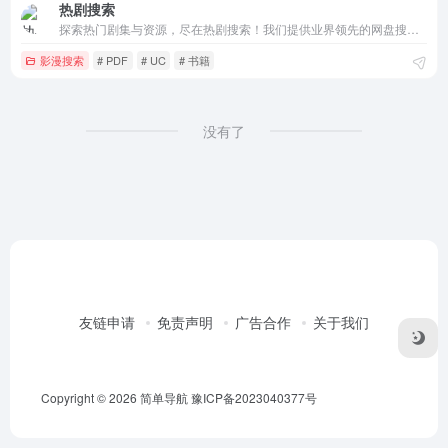
热剧搜索
探索热门剧集与资源，尽在热剧搜索！我们提供业界领先的网盘搜索服务，一站式满足您的各类资源需求。无论是考研资料、最新影视、动漫全集、高清视频、精选图书、实用软件还是各类文档，热剧搜索都能为您带来每日更新的千万级云盘资源。关注我们，享受互联网优质资源的高效传递，让每一次搜索都充满惊喜！
影漫搜索
# PDF
# UC
# 书籍
没有了
友链申请
免责声明
广告合作
关于我们
Copyright © 2026
简单导航
豫ICP备2023040377号