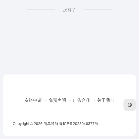
没有了
友链申请
免责声明
广告合作
关于我们
Copyright © 2026
简单导航
豫ICP备2023040377号