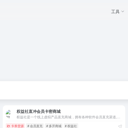
工具
权益社直冲会员卡密商城
权益社是一个线上虚拟产品直充商城，拥有各种软件会员直充渠道,知识付费课程,红包封面,软件多开,想要了解更多详情,请联系我们.
卡券货源
# 会员直充
# 多开商城
# 权益社