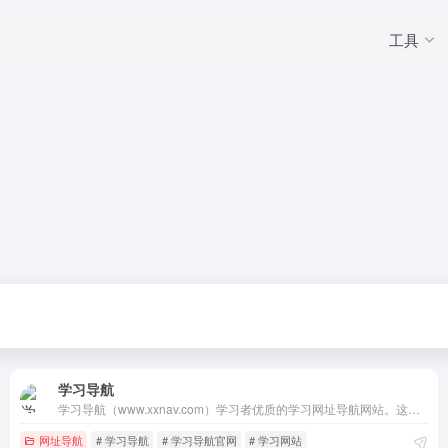
工具
学习导航
学习导航（www.xxnav.com）学习者优质的学习网址导航网站。这里汇聚了海量优质学习资源，涵盖各个学科领域和学习阶段。无论是在校学生、上班职场人士还是终身学习者，都能在 XxNav.com 快速找到适合自己的学习路径。以学习为帆，以 XxNav.com 为导航，驶向知识的广阔海洋，开启智慧人生
网址导航
# 学习导航
# 学习导航官网
# 学习网站