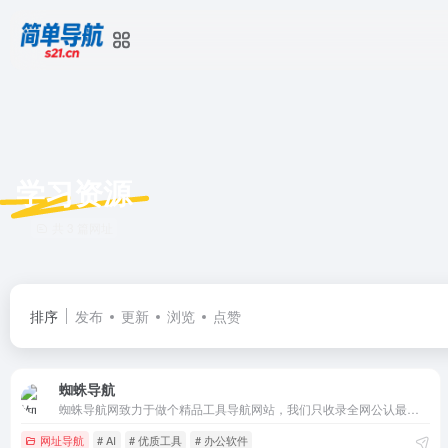
学习资源
共 3 篇网址
排序
发布
更新
浏览
点赞
蜘蛛导航
蜘蛛导航网致力于做个精品工具导航网站，我们只收录全网公认最好用的软件、网站。我们人共帮你筛选、验证，对于复杂的工具我们还会编写详细的使用教程，让用户远离选择困难症，因为蜘蛛导航网的工具每一个都是精品，让你拿去直接用。快人一步，提高工作效率。
网址导航
# AI
# 优质工具
# 办公软件