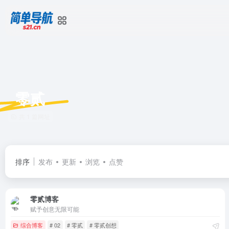
零贰
共 1 篇网址
排序
发布
更新
浏览
点赞
零贰博客
赋予创意无限可能
综合博客
# 02
# 零贰
# 零贰创想