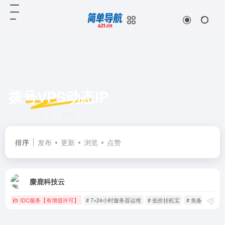
拨号VPS动态IP
共 1 篇网址
排序
发布
更新
浏览
点赞
麋鹿科技云
IDC服务【有增值许可】
# 7×24小时服务器运维
# 低价挂机宝
# 免备案云服务