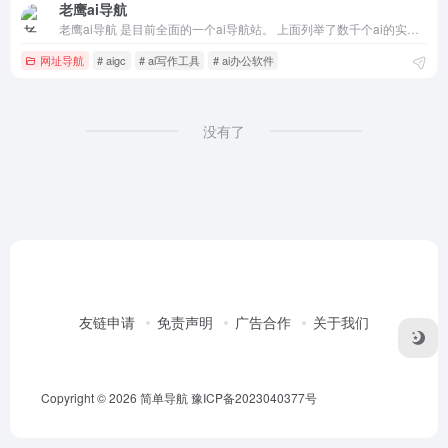
老鹰ai导航
老鹰ai导航 是目前全面的一个ai导航站。 上面列举了数千个ai的实用工具， 收录和推荐国内外热门、创意、有趣、前沿的AI工具和网站,，提供了一个快速访问任意人工智能网站的门户和入口，是目前不得多得的ai导航网站。
网址导航
# aigc
# ai写作工具
# ai办公软件
没有了
友链申请
免责声明
广告合作
关于我们
Copyright © 2026
简单导航
豫ICP备2023040377号