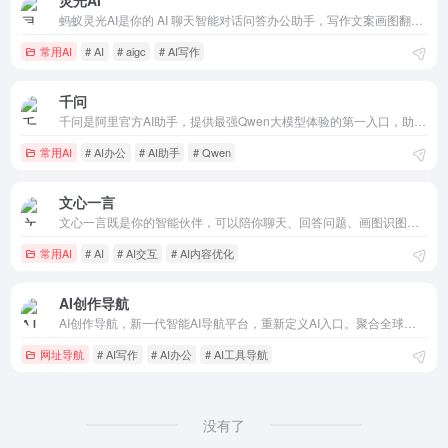
灵光AI
蚂蚁灵光AI是你的 AI 聊天智能对话问答办公助手，写作文案画图翻译编程全能工具。让复杂，变简单。灵光为你答疑解惑，提供灵感，辅助创作，也可以和你畅聊任何你感兴趣的话题。蚂蚁灵光官网网页版入口。
常用AI
# AI
# aigc
# AI写作
千问
千问是阿里官方AI助手，提供最强Qwen大模型体验的第一入口，助力你的工作、学习、生活。 支持 AI 搜索、网页总结、AI PPT、AI 生图、PPT 创作和录音纪要，让创作、汇报、调研、分析更高效。
常用AI
# AI办公
# AI助手
# Qwen
文心一言
文心一言既是你的智能伙伴，可以陪你聊天、回答问题、画图识图；也是你的AI助手，可以提供灵感、撰写文案、阅读文档、智能翻译，帮你高效完成工作和学习任务。
常用AI
# AI
# AI交互
# AI内容优化
AI创作导航
AI创作导航，新一代智能AI导航平台，重新定义AI入口。聚合全球海量优质AI工具，覆盖文案、图像、视频、办公、学习全场景，配备智能AI助手，为教师、职场人、开发者、自媒体提供实用AI工具与一站式创作解决方案。
网址导航
# AI写作
# AI办公
# AI工具导航
没有了