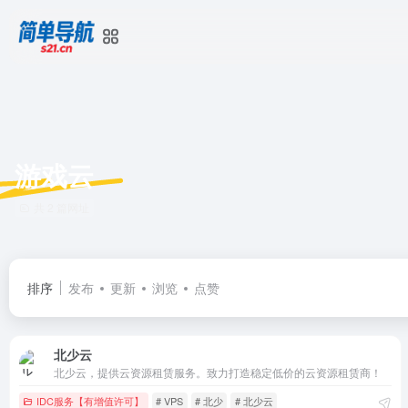
游戏云
共 2 篇网址
排序
发布
更新
浏览
点赞
北少云
北少云，提供云资源租赁服务。致力打造稳定低价的云资源租赁商！
IDC服务【有增值许可】
# VPS
# 北少
# 北少云