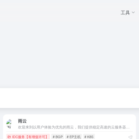
工具
雨云
欢迎来到以用户体验为优先的雨云，我们提供稳定高速的云服务器、游戏云、物理服务器，强大的功能，高效率的客户支持，简洁易用的面板，值得您的信赖
IDC服务【有增值许可】
# BGP
# EP主机
# K8S