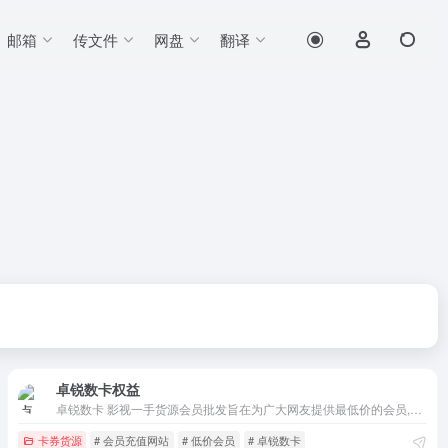
邮箱
传文件
网盘
翻译
卓锐数卡权益
卓锐数卡 影视一手货源会员批发旨在为广大网友提供最低价的会员,解决您的官方购买价格昂贵问题。影视会员自动云商城低价平台批发各大影视会员、电视会员、网盘会员、音乐会员、美团会员,饿了么会员,滴滴快车优惠券 专注权益代充业务全天24小时自动到账 权益直冲/生活缴费/游戏卡密/人工代充/红包封面等等项目
卡券货源
# 会员充值网站
# 低价会员
# 卓锐数卡