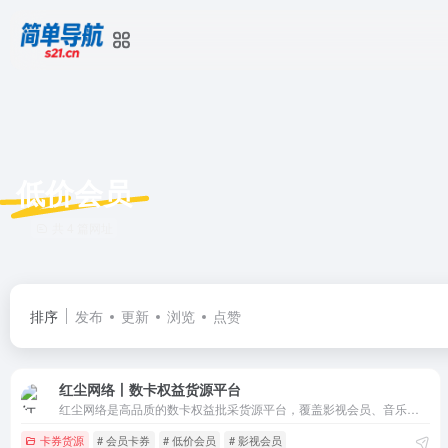
低价会员
共 4 篇网址
排序
发布
更新
浏览
点赞
红尘网络丨数卡权益货源平台
红尘网络是高品质的数卡权益批采货源平台，覆盖影视会员、音乐会员、网络工具、网盘会员、生活缴费等全品类，专为企业、个人用户提供权威稳定虚拟货源及API对接，致力于为用户打造高效便捷实惠的会员数卡权益充值平台！
卡券货源
# 会员卡券
# 低价会员
# 影视会员