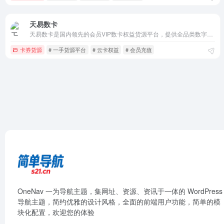
天易数卡
天易数卡是国内领先的会员VIP数卡权益货源平台，提供全品类数字权益商品一手货源，包括影音娱乐、音乐会员、听说阅读、商超购物、知识教育、生活服务、网络加速等，支持24小时自动发货，系统内数千种商品，已对接5000+主流数字权益，服务500+企业客户，是国内领先的数字生活服务商。
卡券货源
# 一手货源平台
# 云卡权益
# 会员充值
OneNav 一为导航主题，集网址、资源、资讯于一体的 WordPress
导航主题，简约优雅的设计风格，全面的前端用户功能，简单的模
块化配置，欢迎您的体验