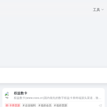
工具
权益数卡
权益数卡(www.vxes.cn)国内领先的数字权益卡券终端源头渠道，致力于为个人和企业以及电商提供数字权益产品，覆盖餐饮代下、视频影音会员、美食餐饮优惠券、视频音频会员、知识服务、网盘加速、餐饮美食、电影票券、商超卡券、话费油卡等产品，免费提供API对接，以强大、可靠的技术实力为依托，遵循公平开放
卡券货源
# 企业福利
# 低价会员
# 低价货源