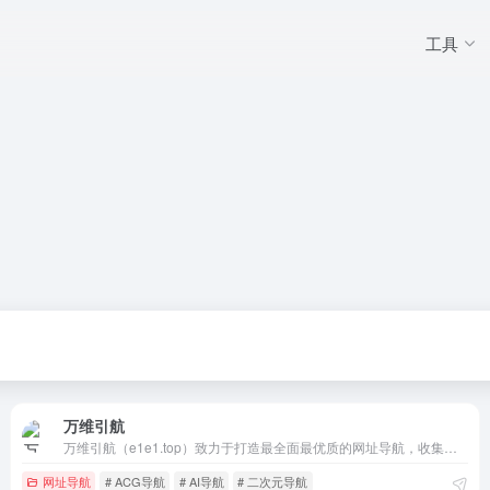
工具
万维引航
万维引航（e1e1.top）致力于打造最全面最优质的网址导航，收集国内外各领域超全面的优质网址大全，为广大用户提供高效率的上网便利。
网址导航
# ACG导航
# AI导航
# 二次元导航