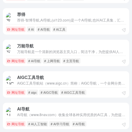
荐得
荐得-智博导航,AI导航,(ul123.com)是一个AI导航,也叫AI工具集，汇聚国内外优秀的AI应用工具网址,最新的人工智能技术和服务资源,推动AI行业的发展
网址导航
# AI
# AI导航
# AI工具
万能导航
万能导航是一个清新的浏览器主页入口，简洁干净，为您提供AI人工智能、搜索引擎、社交网络、新闻资讯、购物电商、视频影视、动画动漫、音乐音频、游戏娱乐、生活服务、健康医疗、体育健身、科技数码、汽车资讯、工具资源、创意设计、开发编程、学习资源和求职招聘等各种分类的优秀内容。
网址导航
# AI导航
# 上网导航
# 主页导航
AIGC工具导航
AIGC工具导航站（www.aigc.cn）简称：AIGC导航，一个全网分类最全、收录最全的生成式AI工具导航，分类包括AI写作、AI绘画、AI视频、AI办公、AI数字人、AI设计、AI语音、AI音乐、AI论文、AI简历、AI智能体、文本转语音等。AIGC导航提供一站式AI工具导航服务，帮助用户快速
网址导航
# aigc
# AIGC导航
# AIGC工具导航
AI导航
AI导航（www.8nav.com）收集全球各种实用优质的AI工具，为您提供全方位的AI工具集合，覆盖AI写作、AI绘画、AI视频、AI办公、AI数字人、AI设计、AI语音、AI音乐、AI论文、AI简历、AI智能体、文本转语音等免费AI工具集合大全，助力您快速找到需要的AI工具，高效完成任务。找AI
网址导航
# AI人工智能
# AI学习导航
# AI导航