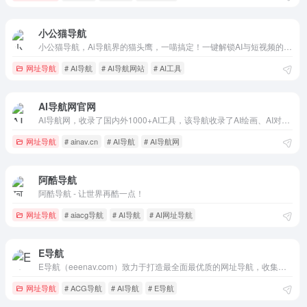
小公猫导航
小公猫导航，Ai导航界的猫头鹰，一喵搞定！一键解锁AI与短视频的无限可能。智能工具箱，创意加速器，让每一次点击都充满灵感。小公猫，您的AI助手，让复杂变简单，让创意触手可及。
网址导航
# AI导航
# AI导航网站
# AI工具
AI导航网官网
AI导航网，收录了国内外1000+AI工具，该导航收录了AI绘画、AI对话聊天、AI视频制作、AI音乐生成、AI图片处理、AI音频处理、AI办公软件、AI辅助编程、AI开放平台、AI资讯、AI算力平台等多个领域，每日AI资讯更新，精选实用AI神器，帮助你高效工作、学习，AI爱好者必备的工具导航站点！
网址导航
# ainav.cn
# AI导航
# AI导航网
阿酷导航
阿酷导航 - 让世界再酷一点！
网址导航
# aiacg导航
# AI导航
# AI网址导航
E导航
E导航（eeenav.com）致力于打造最全面最优质的网址导航，收集国内外各领域超全面的优质网址大全，涵盖日常办公、设计师、二次元、学习教程、站长程序员、人工智能、软件工具等多个领域，为广大用户提供高效率的上网便利。
网址导航
# ACG导航
# AI导航
# E导航