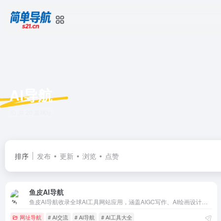
AI导航
共 20 篇网址
排序
发布
更新
浏览
点赞
鱼皮AI导航
鱼皮AI导航收录全球AI工具网站应用，涵盖AIGC写作、AI绘画设计、AI视频音频、AI编程开发、AI对话聊天等领域；提供AI提示词、AI学习课程、AI项目教程、最新AI资讯与专业全面的AI知识库，打造全方位AI学习与交流社区。
网址导航
# AI交流
# AI导航
# AI工具大全